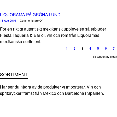
LIQUORAMA PÅ GRÖNA LUND
18 Aug 2016
|
Comments are Off
För en riktigt autentiskt mexikansk upplevelse så erbjuder
Fiesta Taqueria & Bar öl, vin och rom från Liquoramas
mexikanska sortiment.
1
2
3
4
5
6
7
Till toppen av sidan
SORTIMENT
Här ser du några av de produkter vi importerar. Vin och
spritdrycker främst från Mexico och Barcelona i Spanien.