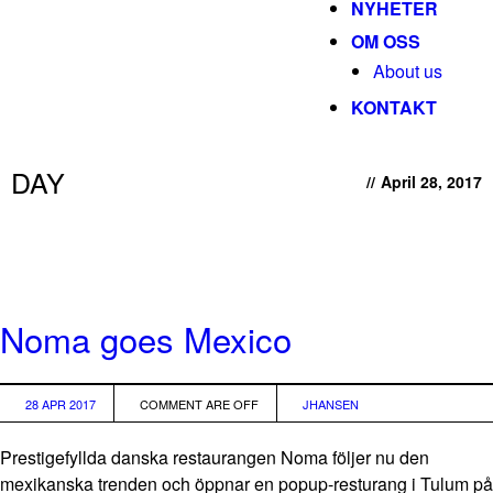
NYHETER
OM OSS
About us
KONTAKT
DAY
//
April 28, 2017
Noma goes Mexico
28 APR 2017
COMMENT ARE OFF
JHANSEN
Prestigefyllda danska restaurangen Noma följer nu den
mexikanska trenden och öppnar en popup-resturang i Tulum på